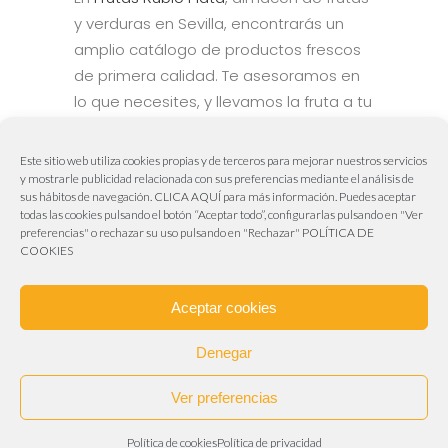
y verduras en Sevilla, encontrarás un
amplio catálogo de productos frescos
de primera calidad. Te asesoramos en
lo que necesites, y llevamos la fruta a tu
negocio.
Este sitio web utiliza cookies propias y de terceros para mejorar nuestros servicios
y mostrarle publicidad relacionada con sus preferencias mediante el análisis de
sus hábitos de navegación.
CLICA AQUÍ
para más información. Puedes aceptar
todas las cookies pulsando el botón “Aceptar todo”, configurarlas pulsando en "Ver
Aviva Publicidad & Marketing
preferencias" o rechazar su uso pulsando en "Rechazar"
POLÍTICA DE
COOKIES
Web realizada por
Aviva Publicidad & Marketing
955 63 00 18 – 606 50 61 62
Aceptar cookies
info@frutasrubioplata.es
Carretera de Sevilla – Málaga – Granada
Denegar
(Polígono Industrial La Chaparilla). A-92 Km, 4. 41500
Ver preferencias
Alcalá de Guadaíra (Sevilla)
Aviso legal
–
Política de cookies
–
Politica de
Política de cookies
Política de privacidad