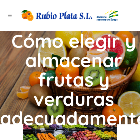
Cómo elegir y
almacenar
frutas y
verduras
adecuadament