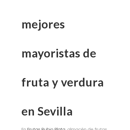
mejores
mayoristas de
fruta y verdura
en Sevilla
En
Frutas Rubio Plata
, almacén de frutas