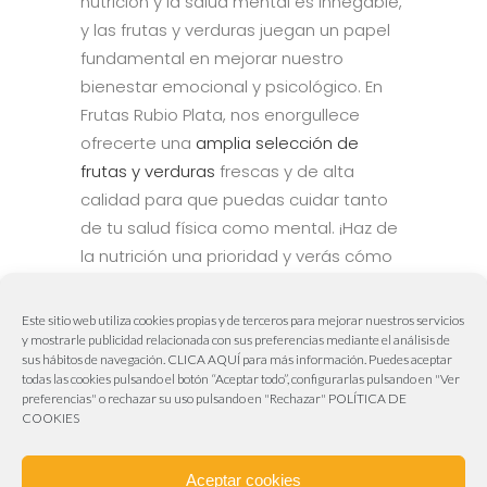
nutrición y la salud mental es innegable,
y las frutas y verduras juegan un papel
fundamental en mejorar nuestro
bienestar emocional y psicológico. En
Frutas Rubio Plata, nos enorgullece
ofrecerte una
amplia selección de
frutas y verduras
frescas y de alta
calidad para que puedas cuidar tanto
de tu salud física como mental. ¡Haz de
la nutrición una prioridad y verás cómo
tu bienestar general mejora!
Este sitio web utiliza cookies propias y de terceros para mejorar nuestros servicios
y mostrarle publicidad relacionada con sus preferencias mediante el análisis de
sus hábitos de navegación.
CLICA AQUÍ
para más información. Puedes aceptar
todas las cookies pulsando el botón “Aceptar todo”, configurarlas pulsando en "Ver
Aviva Publicidad & Marketing
preferencias" o rechazar su uso pulsando en "Rechazar"
POLÍTICA DE
COOKIES
Web realizada por
Aviva Publicidad & Marketing
955 63 00 18 – 606 50 61 62
Aceptar cookies