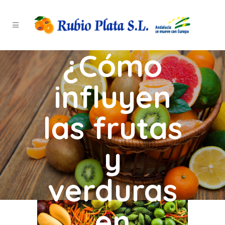
¿Cómo
influyen
las frutas
y
verduras
en