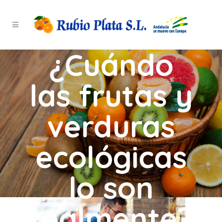
¿Cuándo
las frutas y
verduras
ecológicas
lo son
realmente?