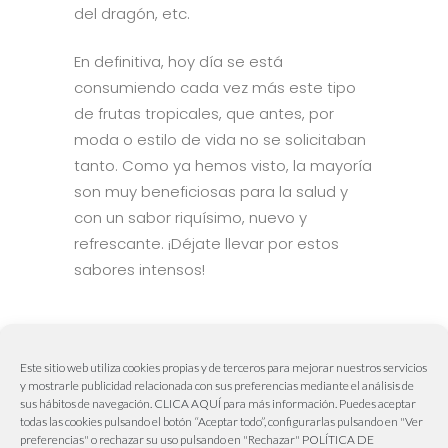
del dragón, etc.
En definitiva, hoy día se está
consumiendo cada vez más este tipo
de frutas tropicales, que antes, por
moda o estilo de vida no se solicitaban
tanto. Como ya hemos visto, la mayoría
son muy beneficiosas para la salud y
con un sabor riquísimo, nuevo y
refrescante. ¡Déjate llevar por estos
sabores intensos!
Tags:
frutas tropicales
Este sitio web utiliza cookies propias y de terceros para mejorar nuestros servicios
y mostrarle publicidad relacionada con sus preferencias mediante el análisis de
sus hábitos de navegación.
CLICA AQUÍ
para más información. Puedes aceptar
todas las cookies pulsando el botón “Aceptar todo”, configurarlas pulsando en "Ver
Aviva Publicidad & Marketing
preferencias" o rechazar su uso pulsando en "Rechazar"
POLÍTICA DE