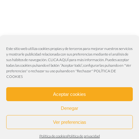
Este sitio web utiliza cookies propias y de terceros para mejorar nuestros servicios
y mostrarle publicidad relacionada con sus preferencias mediante el análisis de
sus hábitos de navegación.
CLICA AQUÍ
para más información. Puedes aceptar
todas las cookies pulsando el botón “Aceptar todo”, configurarlas pulsando en "Ver
Aviva Publicidad & Marketing
preferencias" o rechazar su uso pulsando en "Rechazar"
POLÍTICA DE
COOKIES
Web realizada por
Aviva Publicidad & Marketing
955 63 00 18 – 606 50 61 62
Aceptar cookies
info@frutasrubioplata.es
Carretera de Sevilla – Málaga – Granada
Denegar
(Polígono Industrial La Chaparilla). A-92 Km, 4. 41500
Ver preferencias
Alcalá de Guadaíra (Sevilla)
Aviso legal
–
Política de cookies
–
Politica de
Política de cookies
Política de privacidad