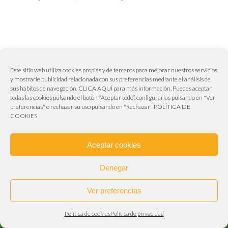
Este sitio web utiliza cookies propias y de terceros para mejorar nuestros servicios
y mostrarle publicidad relacionada con sus preferencias mediante el análisis de
sus hábitos de navegación.
CLICA AQUÍ
para más información. Puedes aceptar
todas las cookies pulsando el botón “Aceptar todo”, configurarlas pulsando en "Ver
Aviva Publicidad & Marketing
preferencias" o rechazar su uso pulsando en "Rechazar"
POLÍTICA DE
COOKIES
Web realizada por
Aviva Publicidad & Marketing
955 63 00 18 – 606 50 61 62
Aceptar cookies
info@frutasrubioplata.es
Carretera de Sevilla – Málaga – Granada
Denegar
(Polígono Industrial La Chaparilla). A-92 Km, 4. 41500
Ver preferencias
Alcalá de Guadaíra (Sevilla)
Aviso legal
–
Política de cookies
–
Politica de
Política de cookies
Política de privacidad
privacidad