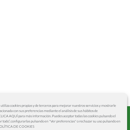
b utiliza cookies propias y de terceros para mejorar nuestros servicios y mostrarle
Aviso legal
–
Política de cookies
–
Politica de
lacionada con sus preferencias mediante el análisis de sus hábitos de
CLICA AQUÍ
para más información. Puedes aceptar todas las cookies pulsando el
privacidad
r todo”, configurarlas pulsando en "Ver preferencias" o rechazar su uso pulsando en
OLÍTICA DE COOKIES