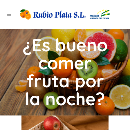
¿Es bueno
comer
fruta por
la noche?