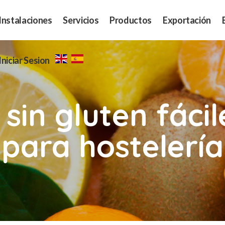
Instalaciones
Servicios
Productos
Exportación
Iniciar Sesion
sin gluten fácil
para hostelería