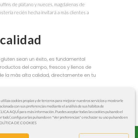
muffins de plátano y nueces, magdalenas de
stería recién hecha invitará a más clientes a
 calidad
n gluten sean un éxito, es fundamental
productos del campo, frescos y llenos de
de la más alta calidad, directamente en tu
estras que te preocupas por las
b utiliza cookies propias y de terceros para mejorar nuestros servicios y mostrarle
tante crecimiento. Con productos frescos y
lacionada con sus preferencias mediante el análisis de sus hábitos de
CLICA AQUÍ
para más información. Puedes aceptar todas las cookies pulsando el
cil y deliciosa.
r todo”, configurarlas pulsando en "Ver preferencias" o rechazar su uso pulsando en
OLÍTICA DE COOKIES
Aviso legal
–
Política de cookies
–
Politica de
privacidad