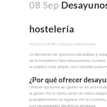
08 Sep
Desayunos 
hostelería
Posted at 08:48h
in
Blog
by
Administrador
La demanda de opciones saludables y adapta
de la hostelería. Para restaurantes, hoteles
un público más amplio, sino también para me
¿Por qué ofrecer desayu
Ofrecer opciones sin gluten no es una mod
al gluten. Por lo tanto, tener un menú ada
probablemente no regrese. Por el contrario
con necesidades dietéticas similares.