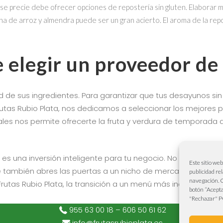
e precie debe ofrecer opciones de repostería sin gluten. Elaborar 
na de arroz y almendra puede ser un gran acierto. El aroma de la repo
 elegir un proveedor de
ad de sus ingredientes. Para garantizar que tus desayunos si
rutas Rubio Plata, nos dedicamos a seleccionar los mejores 
cales nos permite ofrecerte la fruta y verdura de temporada 
 es una inversión inteligente para tu negocio. No solo demu
Este sitio we
e también abres las puertas a un nicho de mercado en cons
publicidad re
navegación.
tas Rubio Plata, la transición a un menú más inclusivo será fá
botón “Acepta
"Rechazar"
P
955 63 00 18 – 606 50 61 62
info@frutasrubioplata.es