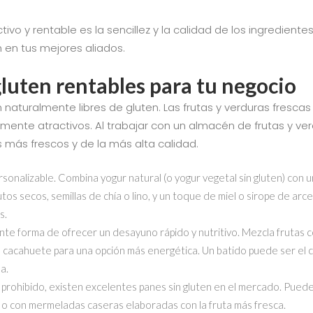
ivo y rentable es la sencillez y la calidad de los ingredientes
n en tus mejores aliados.
gluten rentables para tu negocio
aturalmente libres de gluten. Las frutas y verduras fresca
almente atractivos. Al trabajar con un almacén de frutas y ve
 más frescos y de la más alta calidad.
ersonalizable. Combina yogur natural (o yogur vegetal sin gluten) co
s secos, semillas de chía o lino, y un toque de miel o sirope de arc
s.
te forma de ofrecer un desayuno rápido y nutritivo. Mezcla frutas c
de cacahuete para una opción más energética. Un batido puede ser e
a.
 prohibido, existen excelentes panes sin gluten en el mercado. Puede
, o con mermeladas caseras elaboradas con la fruta más fresca.