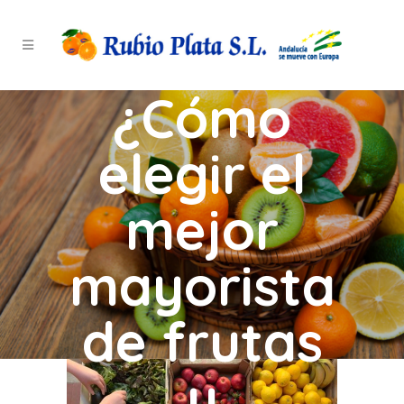
¿Cómo
elegir el
mejor
mayorista
de frutas
y