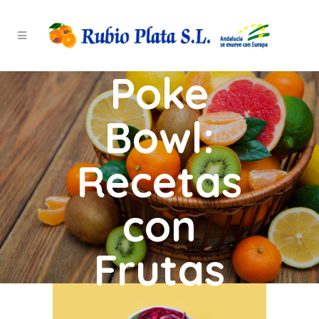
Poke
Bowl:
Recetas
con
Frutas