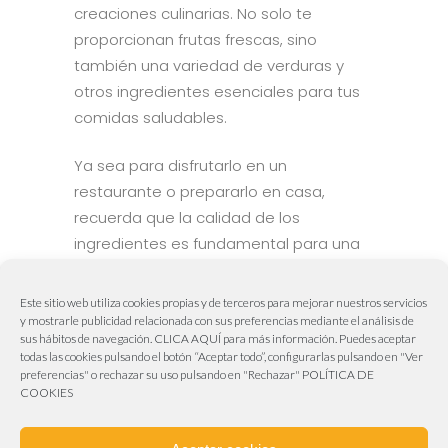
creaciones culinarias. No solo te
proporcionan frutas frescas, sino
también una variedad de verduras y
otros ingredientes esenciales para tus
comidas saludables.
Ya sea para disfrutarlo en un
restaurante o prepararlo en casa,
recuerda que la calidad de los
ingredientes es fundamental para una
obtener un plato excepcional.
Este sitio web utiliza cookies propias y de terceros para mejorar nuestros servicios
y mostrarle publicidad relacionada con sus preferencias mediante el análisis de
sus hábitos de navegación.
CLICA AQUÍ
para más información. Puedes aceptar
todas las cookies pulsando el botón “Aceptar todo”, configurarlas pulsando en "Ver
Aviva Publicidad & Marketing
preferencias" o rechazar su uso pulsando en "Rechazar"
POLÍTICA DE
COOKIES
Web realizada por
Aviva Publicidad & Marketing
955 63 00 18 – 606 50 61 62