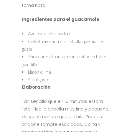
toma nota.
Ingredientes para el guacamole
Aguacate bien maduros
Cebolla morada o la cebolla que más te
guste
Para darle el punto picante añade chile o
guindilla
Limón o lima
Sal al gusto
Elaboración
:
Tan sencillo que en 15 minutos estará
listo. Pica la cebolla muy fina y pequeña,
de igual manera que el chile. Puedes
añadirle tomate escaldado. Corta y
machaca bien los agucates hasta