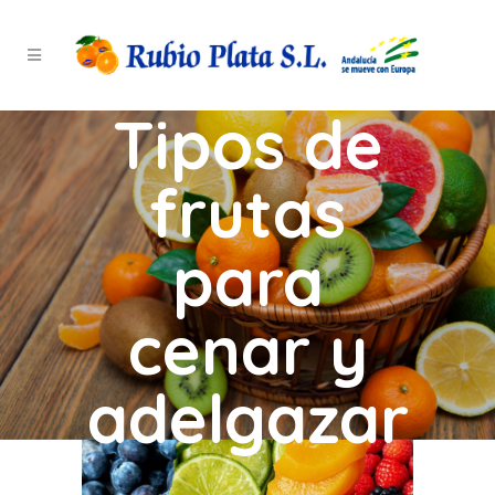
Tipos de
frutas
para
cenar y
adelgazar