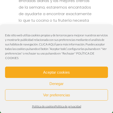
entradas diarias y las mejores ofertas
de la semana; estaremos encantados
de ayudarte a encontrar exactamente
lo que tu cocina o tu frutería necesita
para brillar.
Este sitio web utiliza cookies propias y de terceros para mejorar nuestros servicios
y mostrarle publicidad relacionada con sus preferencias mediante el análisis de
sus hábitos de navegación.
CLICA AQUÍ
para más información. Puedes aceptar
todas las cookies pulsando el botón “Aceptar todo”, configurarlas pulsando en "Ver
Aviva Publicidad & Marketing
preferencias" o rechazar su uso pulsando en "Rechazar"
POLÍTICA DE
COOKIES
Web realizada por
Aviva Publicidad & Marketing
955 63 00 18 – 606 50 61 62
Aceptar cookies
info@frutasrubioplata.es
Carretera de Sevilla – Málaga – Granada
Denegar
(Polígono Industrial La Chaparilla). A-92 Km, 4. 41500
Ver preferencias
Alcalá de Guadaíra (Sevilla)
Aviso legal
–
Política de cookies
–
Politica de
Política de cookies
Política de privacidad
privacidad