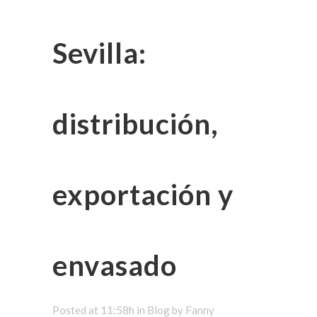
Sevilla:
distribución,
exportación y
envasado
Posted at 11:58h
in
Blog
by
Fanny