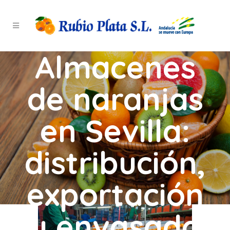
Almacenes
de naranjas
en Sevilla:
distribución,
exportación
y envasado