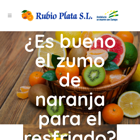
¿Es bueno
el zumo
de
naranja
para el
resfriado?