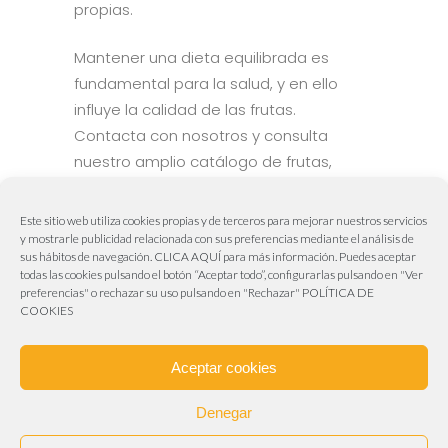
propias.
Mantener una dieta equilibrada es
fundamental para la salud, y en ello
influye la calidad de las frutas.
Contacta con nosotros y consulta
nuestro amplio catálogo de frutas,
verduras y hortalizas.
Este sitio web utiliza cookies propias y de terceros para mejorar nuestros servicios
y mostrarle publicidad relacionada con sus preferencias mediante el análisis de
sus hábitos de navegación.
CLICA AQUÍ
para más información. Puedes aceptar
todas las cookies pulsando el botón “Aceptar todo”, configurarlas pulsando en "Ver
Aviva Publicidad & Marketing
preferencias" o rechazar su uso pulsando en "Rechazar"
POLÍTICA DE
COOKIES
Web realizada por
Aviva Publicidad & Marketing
955 63 00 18 – 606 50 61 62
Aceptar cookies
info@frutasrubioplata.es
Carretera de Sevilla – Málaga – Granada
Denegar
(Polígono Industrial La Chaparilla). A-92 Km, 4. 41500