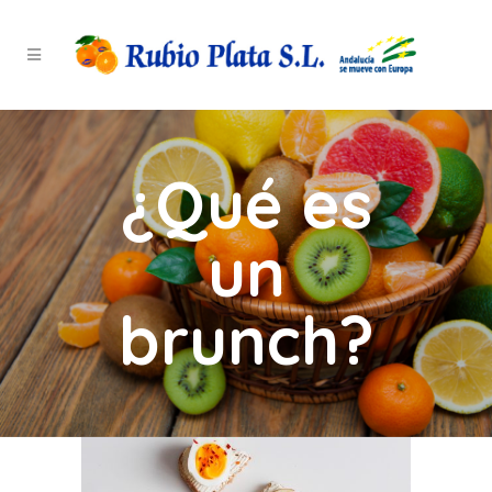
¿Qué es
un
brunch?